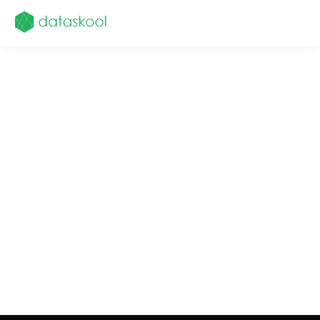
Felhasználónév vagy email cím
*
Jelszó
*
Regisztrálok
Forgot your password?